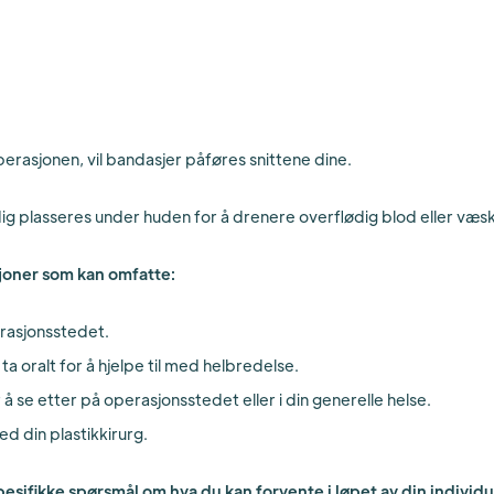
operasjonen, vil bandasjer påføres snittene dine.
dig plasseres under huden for å drenere overflødig blod eller væs
ksjoner som kan omfatte:
rasjonsstedet.
ta oralt for å hjelpe til med helbredelse.
 se etter på operasjonsstedet eller i din generelle helse.
d din plastikkirurg.
 spesifikke spørsmål om hva du kan forvente i løpet av din individ