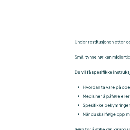
​​Under restitusjonen etter 
Små, tynne rør kan midlerti
Du vil få spesifikke instru
Hvordan ta vare på ope
Medisiner å påføre eller 
Spesifikke bekymringer å
Når du skal følge opp me
Sørg for å stille din kirurg