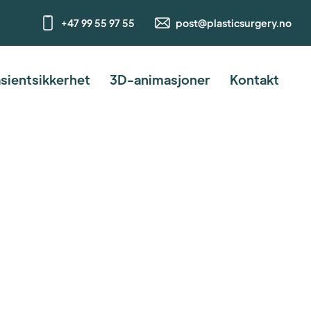
+47 99 55 97 55
post@plasticsurgery.no
sientsikkerhet
3D-animasjoner
Kontakt