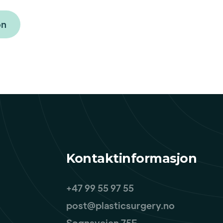
on
Kontaktinformasjon
+47 99 55 97 55
post@plasticsurgery.no
Sognsveien 75E