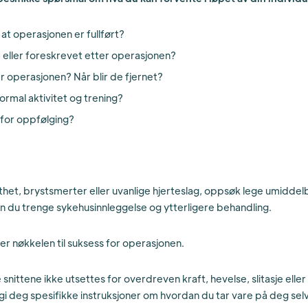
r at operasjonen er fullført?
få eller foreskrevet etter operasjonen?
er operasjonen? Når blir de fjernet?
ormal aktivitet og trening?
 for oppfølging?
het, brystsmerter eller uvanlige hjerteslag, oppsøk lege umiddelb
n du trenge sykehusinnleggelse og ytterligere behandling.
 er nøkkelen til suksess for operasjonen.
e snittene ikke utsettes for overdreven kraft, hevelse, slitasje ell
l gi deg spesifikke instruksjoner om hvordan du tar vare på deg selv