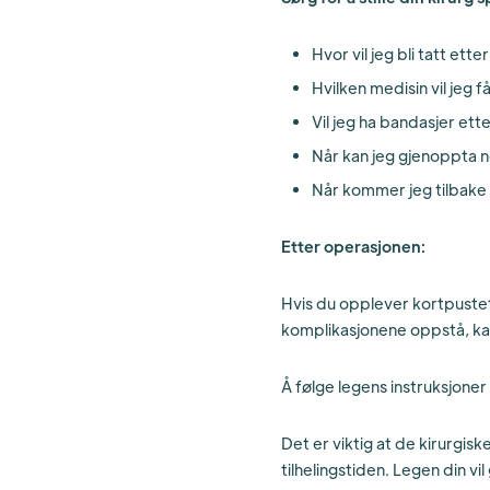
Hvor vil jeg bli tatt ette
Hvilken medisin vil jeg 
Vil jeg ha bandasjer ett
Når kan jeg gjenoppta n
Når kommer jeg tilbake
Etter operasjonen:
Hvis du opplever kortpustet
komplikasjonene oppstå, ka
Å følge legens instruksjoner
Det er viktig at de kirurgisk
tilhelingstiden. Legen din vi